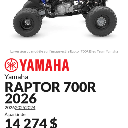
La version du modèle sur l'image est le Raptor 700R Bleu Team Yamaha
Yamaha
RAPTOR 700R
2026
2026
2025
2024
À partir de
14 274 $