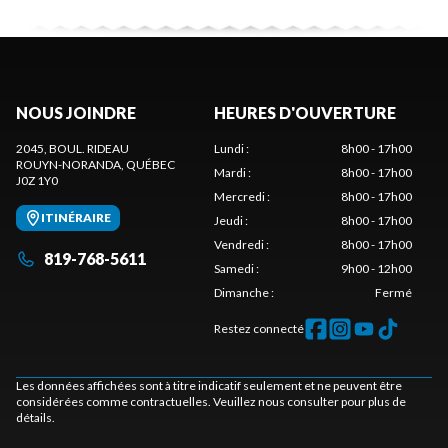
NOUS JOINDRE
HEURES D'OUVERTURE
2045, BOUL. RIDEAU
Lundi
:
8h00 - 17h00
ROUYN-NORANDA
, QUÉBEC
Mardi
:
8h00 - 17h00
J0Z 1Y0
Mercredi
:
8h00 - 17h00
ITINÉRAIRE
Jeudi
:
8h00 - 17h00
Vendredi
:
8h00 - 17h00
819-768-5611
Samedi
:
9h00 - 12h00
Dimanche
:
Fermé
Restez connecté
Les données affichées sont à titre indicatif seulement et ne peuvent être
considérées comme contractuelles. Veuillez nous consulter pour plus de
détails.