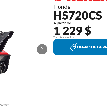
Honda
HS720CS
À partir de
1 229 $
Tous frais inclus
DEMANDE DE PR
 HS720CS
La vers