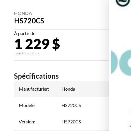
HONDA
HS720CS
À partir de
1 229 $
CA
Tous frais inclus
Spécifications
Manufacturier
:
Honda
Modèle
:
HS720CS
Version
:
HS720CS