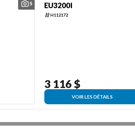
5
EU3200I
H112172
3 116 $
VOIR LES DÉTAILS