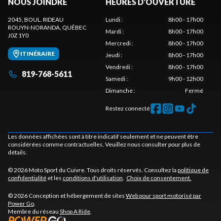
NOUS JOINDRE
HEURES D'OUVERTURE
2045, BOUL. RIDEAU
Lundi
:
8h00 - 17h00
ROUYN-NORANDA
, QUÉBEC
Mardi
:
8h00 - 17h00
J0Z 1Y0
Mercredi
:
8h00 - 17h00
ITINÉRAIRE
Jeudi
:
8h00 - 17h00
Vendredi
:
8h00 - 17h00
819-768-5611
Samedi
:
9h00 - 12h00
Dimanche
:
Fermé
Restez connecté
Les données affichées sont à titre indicatif seulement et ne peuvent être
considérées comme contractuelles. Veuillez nous consulter pour plus de
détails.
© 2026 Moto Sport du Cuivre. Tous droits réservés. Consultez la
politique de
confidentialité
et les
conditions d'utilisation
.
Choix de consentement.
© 2026 Conception et hébergement de sites
Web pour sport motorisé par
Power Go
.
Membre du réseau
Shop A Ride
.