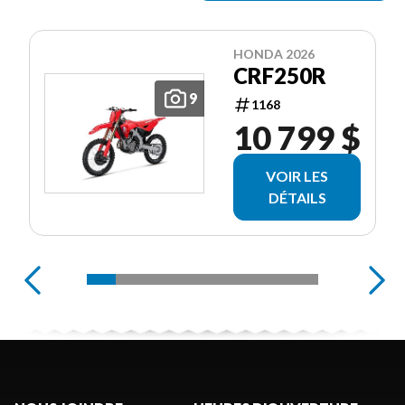
HONDA 2026
CRF250R
9
1168
10 799 $
VOIR LES
DÉTAILS