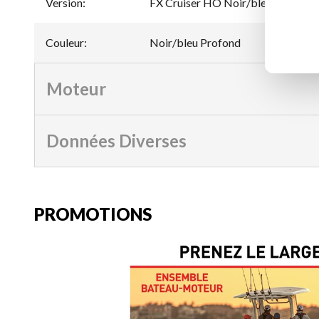
Version
:
FX Cruiser HO Noir/bleu Profond
Couleur
:
Noir/bleu Profond
Moteur
Données Diverses
PROMOTIONS