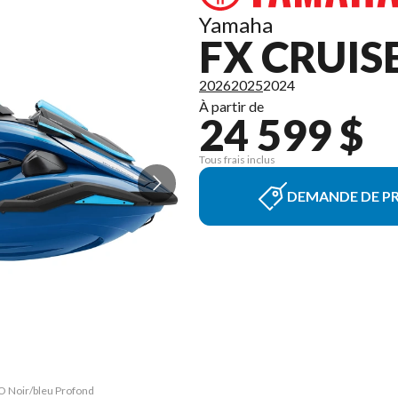
Yamaha
FX CRUIS
2026
2025
2024
À partir de
24 599 $
Tous frais inclus
DEMANDE DE PR
HO Noir/bleu Profond
La version du modèl