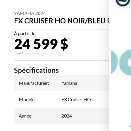
YAMAHA 2024
FX CRUISER HO NOIR/BLEU PROF
À partir de
24 599 $
CA
Tous frais inclus
Spécifications
Manufacturier
:
Yamaha
Modèle
:
FX Cruiser HO
Année
:
2024