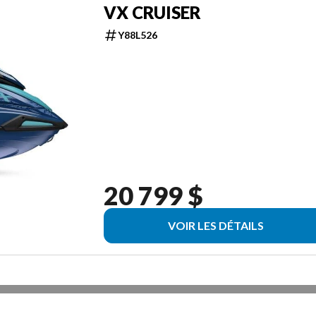
VX CRUISER
Y88L526
20 799 $
VOIR LES DÉTAILS