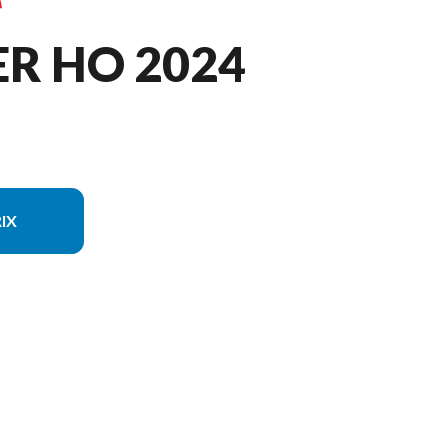
ER HO 2024
IX
e sur l'image est le FX Cruiser HO Noir/bleu Profond