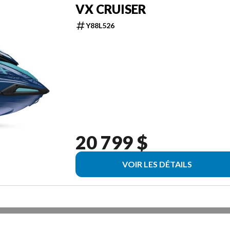
VX CRUISER
Y88L526
20 799 $
VOIR LES DÉTAILS