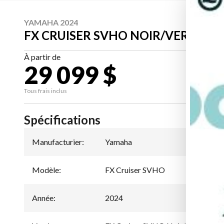
YAMAHA 2024
FX CRUISER SVHO NOIR/VERT ACI
À partir de
29 099 $
CA
Tous frais inclus
Spécifications
Manufacturier
:
Yamaha
Modèle
:
FX Cruiser SVHO
Année
:
2024