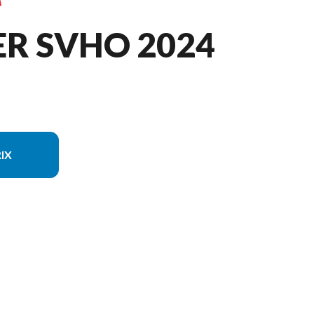
ER SVHO 2024
IX
e sur l'image est le FX Cruiser SVHO Noir/vert Acide