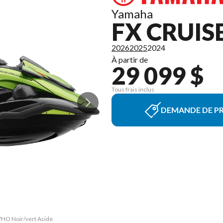
Yamaha
FX CRUIS
2026
2025
2024
À partir de
29 099 $
Tous frais inclus
DEMANDE DE PR
SVHO Noir/vert Acide
La version du modèl