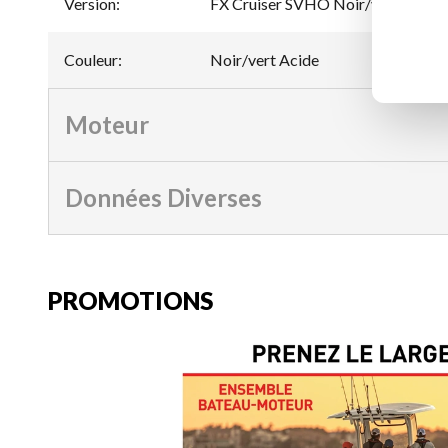
Version
:
FX Cruiser SVHO Noir/vert Acide
Couleur
:
Noir/vert Acide
Moteur
Données Diverses
PROMOTIONS