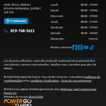
2045, BOUL. RIDEAU
Lundi
:
8h00 - 17h00
ROUYN-NORANDA
, QUÉBEC
Mardi
:
8h00 - 17h00
J0Z 1Y0
Mercredi
:
8h00 - 17h00
ITINÉRAIRE
Jeudi
:
8h00 - 17h00
Vendredi
:
8h00 - 17h00
819-768-5611
Samedi
:
9h00 - 12h00
Dimanche
:
Fermé
Restez connecté
Les données affichées sont à titre indicatif seulement et ne peuvent être
considérées comme contractuelles. Veuillez nous consulter pour plus de
détails.
© 2026 Moto Sport du Cuivre. Tous droits réservés. Consultez la
politique de
confidentialité
et les
conditions d'utilisation
.
Choix de consentement.
© 2026 Conception et hébergement de sites
Web pour sport motorisé par
Power Go
.
Membre du réseau
Shop A Ride
.