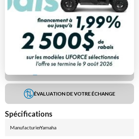
DEMANDE DE FINANCEMENT
ÉVALUATION DE VOTRE ÉCHANGE
Spécifications
Manufacturier
Yamaha
: