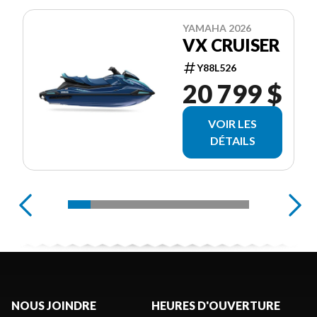
YAMAHA 2026
VX CRUISER
Y88L526
20 799 $
VOIR LES
DÉTAILS
NOUS JOINDRE
HEURES D'OUVERTURE