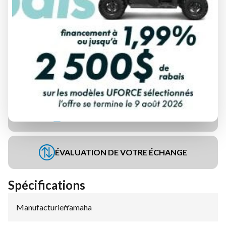
DEMANDE DE FINANCEMENT
ÉVALUATION DE VOTRE ÉCHANGE
Spécifications
Manufacturier
Yamaha
: