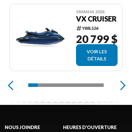
YAMAHA 2026
VX CRUISER
Y88L526
20 799 $
VOIR LES
DÉTAILS
NOUS JOINDRE
HEURES D'OUVERTURE