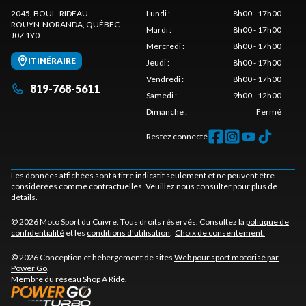
2045, BOUL. RIDEAU
Lundi
:
8h00 - 17h00
ROUYN-NORANDA
, QUÉBEC
Mardi
:
8h00 - 17h00
J0Z 1Y0
Mercredi
:
8h00 - 17h00
ITINÉRAIRE
Jeudi
:
8h00 - 17h00
Vendredi
:
8h00 - 17h00
819-768-5611
Samedi
:
9h00 - 12h00
Dimanche
:
Fermé
Restez connecté
Les données affichées sont à titre indicatif seulement et ne peuvent être
considérées comme contractuelles. Veuillez nous consulter pour plus de
détails.
© 2026 Moto Sport du Cuivre. Tous droits réservés. Consultez la
politique de
confidentialité
et les
conditions d'utilisation
.
Choix de consentement.
© 2026 Conception et hébergement de sites
Web pour sport motorisé par
Power Go
.
Membre du réseau
Shop A Ride
.