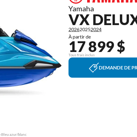
Yamaha
VX DELUX
2026
2025
2024
À partir de
17 899 $
Tous frais inclus
DEMANDE DE PR
e Bleu azur/blanc