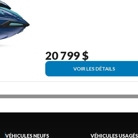
20 799 $
VOIR LES DÉTAILS
VÉHICULES NEUFS
VÉHICULES USAGÉS