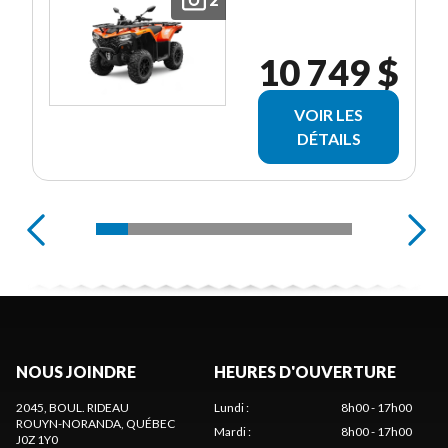
10 749 $
VOIR LES
DÉTAILS
NOUS JOINDRE
HEURES D'OUVERTURE
2045, BOUL. RIDEAU
Lundi
:
8h00 - 17h00
ROUYN-NORANDA
, QUÉBEC
Mardi
:
8h00 - 17h00
J0Z 1Y0