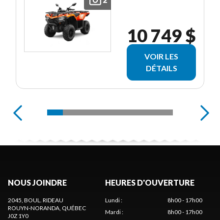
10 749 $
VOIR LES
DÉTAILS
NOUS JOINDRE
HEURES D'OUVERTURE
2045, BOUL. RIDEAU
Lundi
:
8h00 - 17h00
ROUYN-NORANDA
, QUÉBEC
Mardi
:
8h00 - 17h00
J0Z 1Y0