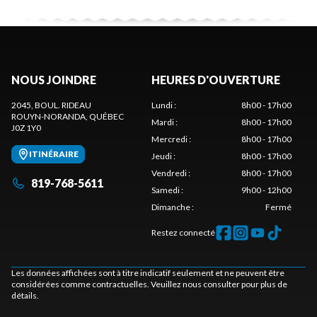
NOUS JOINDRE
HEURES D'OUVERTURE
2045, BOUL. RIDEAU
Lundi
:
8h00 - 17h00
ROUYN-NORANDA
, QUÉBEC
Mardi
:
8h00 - 17h00
J0Z 1Y0
Mercredi
:
8h00 - 17h00
ITINÉRAIRE
Jeudi
:
8h00 - 17h00
Vendredi
:
8h00 - 17h00
819-768-5611
Samedi
:
9h00 - 12h00
Dimanche
:
Fermé
Restez connecté
Les données affichées sont à titre indicatif seulement et ne peuvent être
considérées comme contractuelles. Veuillez nous consulter pour plus de
détails.