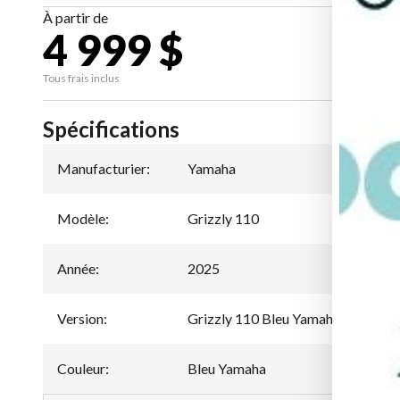
À partir de
4 999 $
CA
Tous frais inclus
Spécifications
Manufacturier
:
Yamaha
Modèle
:
Grizzly 110
Année
:
2025
Version
:
Grizzly 110 Bleu Yamaha
Couleur
:
Bleu Yamaha