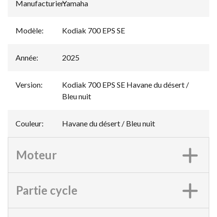
Manufacturier
Yamaha
:
Modèle
:
Kodiak 700 EPS SE
Année
:
2025
Version
:
Kodiak 700 EPS SE Havane du désert /
Bleu nuit
Couleur
:
Havane du désert / Bleu nuit
Moteur
Partie cycle