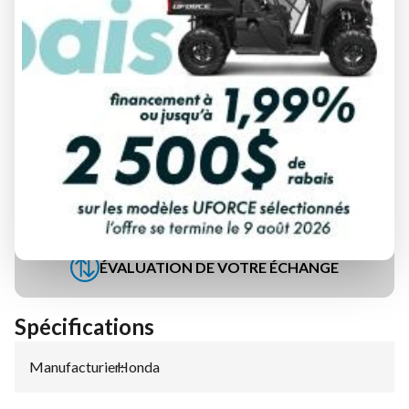
DEMANDE DE FINANCEMENT
ÉVALUATION DE VOTRE ÉCHANGE
Spécifications
Manufacturier
Honda
: