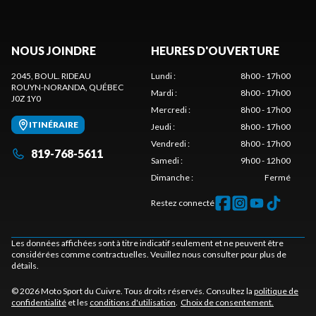
NOUS JOINDRE
HEURES D'OUVERTURE
2045, BOUL. RIDEAU
Lundi
:
8h00 - 17h00
ROUYN-NORANDA
, QUÉBEC
Mardi
:
8h00 - 17h00
J0Z 1Y0
Mercredi
:
8h00 - 17h00
ITINÉRAIRE
Jeudi
:
8h00 - 17h00
Vendredi
:
8h00 - 17h00
819-768-5611
Samedi
:
9h00 - 12h00
Dimanche
:
Fermé
Restez connecté
Les données affichées sont à titre indicatif seulement et ne peuvent être
considérées comme contractuelles. Veuillez nous consulter pour plus de
détails.
© 2026 Moto Sport du Cuivre. Tous droits réservés. Consultez la
politique de
confidentialité
et les
conditions d'utilisation
.
Choix de consentement.