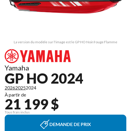
La version du modèle sur l'image est le GP HO Noir/rouge Flamme
Yamaha
GP HO 2024
2026
2025
2024
À partir de
21 199 $
Tous frais inclus
DEMANDE DE PRIX