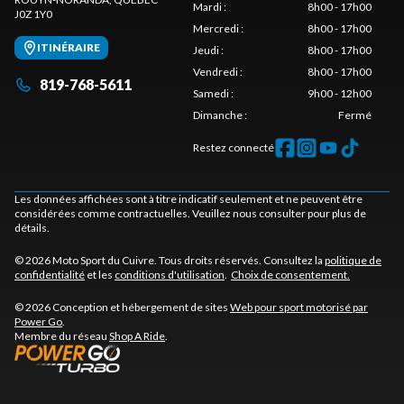
Mardi
:
8h00 - 17h00
J0Z 1Y0
Mercredi
:
8h00 - 17h00
ITINÉRAIRE
Jeudi
:
8h00 - 17h00
Vendredi
:
8h00 - 17h00
819-768-5611
Samedi
:
9h00 - 12h00
Dimanche
:
Fermé
Restez connecté
Les données affichées sont à titre indicatif seulement et ne peuvent être
considérées comme contractuelles. Veuillez nous consulter pour plus de
détails.
© 2026 Moto Sport du Cuivre. Tous droits réservés. Consultez la
politique de
confidentialité
et les
conditions d'utilisation
.
Choix de consentement.
© 2026 Conception et hébergement de sites
Web pour sport motorisé par
Power Go
.
Membre du réseau
Shop A Ride
.