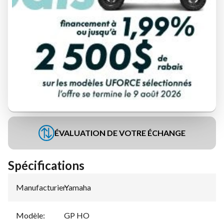
DEMANDE DE FINANCEMENT
ÉVALUATION DE VOTRE ÉCHANGE
Spécifications
Manufacturier
Yamaha
:
Modèle
:
GP HO