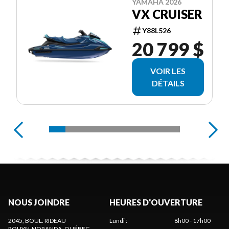
YAMAHA 2026
VX CRUISER
Y88L526
20 799 $
VOIR LES
DÉTAILS
NOUS JOINDRE
HEURES D'OUVERTURE
2045, BOUL. RIDEAU
Lundi
:
8h00 - 17h00
ROUYN-NORANDA
, QUÉBEC