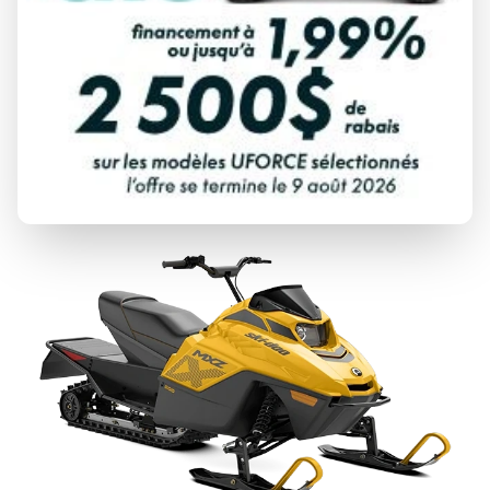
SKI-DOO 2027
MXZ
À partir de
12 944 $
DÉCOUVRIR CE MODÈLE